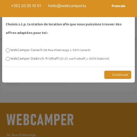
+352 20 35 10 51
hello@webcamper.lu
Francais
Sélectionner la station de location
Choisis s.t.p. ta station de location afin que nous puissions trouver des
offres adaptées pour toi :
WebCamper Canach
(36 Rue d'Oetrange, L-5411 Canach)
Période de location
Station de location
WebCamper Diekirch-Fridhaff
(23-27, rue Fridhaff, L-9379 Diekirch)
Continuer
36, Rue d’Oetrange